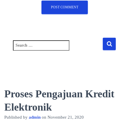
S
e
a
r
c
h
f
o
Proses Pengajuan Kredit
r
:
Elektronik
Published by
admin
on
November 21, 2020